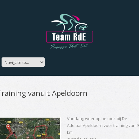
Training vanuit Apeldoorn
Vandaag weer op bezoek bij De
Adelaar Apeldoorn voor training van 9
km
over de Veluwe.