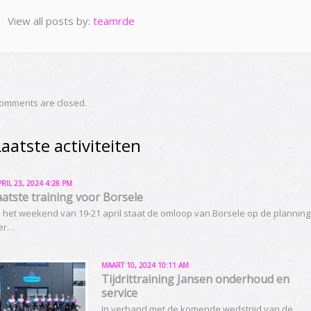
View all posts by:
teamrde
omments are closed.
Laatste activiteiten
PRIL 23, 2024 4:28 PM
aatste training voor Borsele
n het weekend van 19-21 april staat de omloop van Borsele op de planning
er…
MAART 10, 2024 10:11 AM
Tijdrittraining Jansen onderhoud en
service
In verband met de komende wedstrijd van de