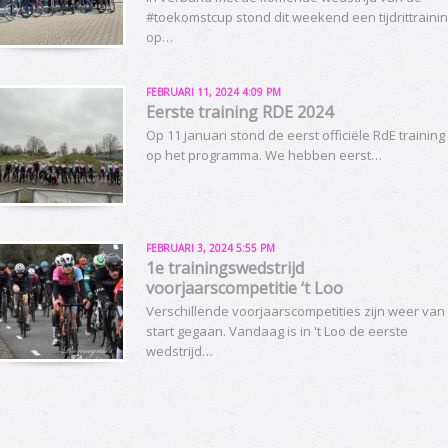
#toekomstcup stond dit weekend een tijdrittraini
op…
FEBRUARI 11, 2024 4:09 PM
Eerste training RDE 2024
Op 11 januari stond de eerst officiële RdE training
op het programma. We hebben eerst…
FEBRUARI 3, 2024 5:55 PM
1e trainingswedstrijd
voorjaarscompetitie ‘t Loo
Verschillende voorjaarscompetities zijn weer van
start gegaan. Vandaag is in 't Loo de eerste
wedstrijd…