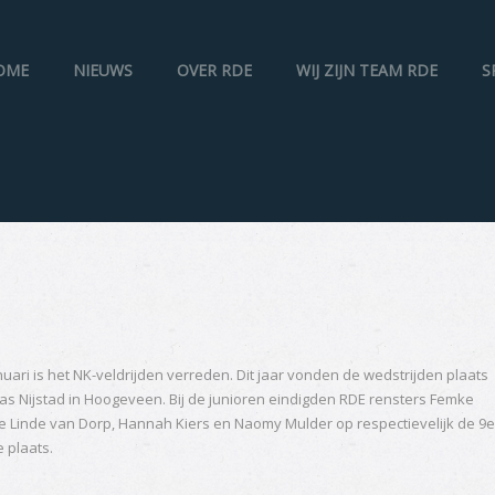
OME
NIEUWS
OVER RDE
WIJ ZIJN TEAM RDE
S
nuari is het NK-veldrijden verreden. Dit jaar vonden de wedstrijden plaats
eplas Nijstad in Hoogeveen. Bij de junioren eindigden RDE rensters Femke
e Linde van Dorp, Hannah Kiers en Naomy Mulder op respectievelijk de 9e
 plaats.