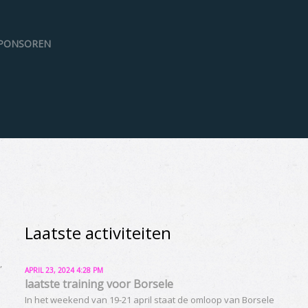
PONSOREN
Laatste activiteiten
,
APRIL 23, 2024 4:28 PM
laatste training voor Borsele
In het weekend van 19-21 april staat de omloop van Borsele