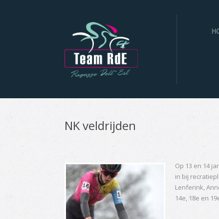
H
NK veldrijden
Op 13 en 14 ja
in bij recrati
Lenferink, Ann
14e, 18e en 19e