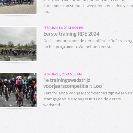
#toekomstcup stond dit weekend een tijdrittraini
op…
FEBRUARI 11, 2024 4:09 PM
Eerste training RDE 2024
Op 11 januari stond de eerst officiële RdE training
op het programma. We hebben eerst…
FEBRUARI 3, 2024 5:55 PM
1e trainingswedstrijd
voorjaarscompetitie ‘t Loo
Verschillende voorjaarscompetities zijn weer van
start gegaan. Vandaag is in 't Loo de eerste
wedstrijd…