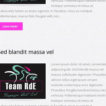
vehicula. Pellentesque habitant morbi
tristique senectus et netus et
alesuada fames ac turpis egestas. In faucibus, risus eu volutpat
ellentesque, massa felis feugiat velit, nec…
Lees meer
Sed blandit massa vel
Lorem ipsum dolor sit amet, consectet
adipiscing elit. Sed blandit massa vel
mauris sollicitudin dignissim. Phasellu
ultrices tellus eget ipsum ornare
molestie scelerisque eros dignissim.
Phasellus fringilla hendrerit lectus nec
vehicula. Pellentesque habitant morbi
tristique senectus et netus et
alesuada fames ac turpis egestas. In faucibus, risus eu volutpat