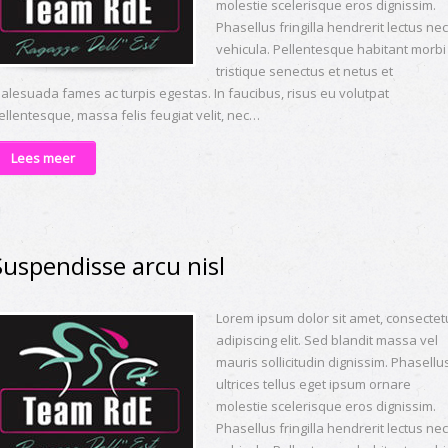
molestie scelerisque eros dignissim.
Phasellus fringilla hendrerit lectus nec
vehicula. Pellentesque habitant morbi
tristique senectus et netus et
alesuada fames ac turpis egestas. In faucibus, risus eu volutpat
ellentesque, massa felis feugiat velit, nec…
Lees meer
Suspendisse arcu nisl
Lorem ipsum dolor sit amet, consectet
adipiscing elit. Sed blandit massa vel
mauris sollicitudin dignissim. Phasellu
ultrices tellus eget ipsum ornare
molestie scelerisque eros dignissim.
Phasellus fringilla hendrerit lectus nec