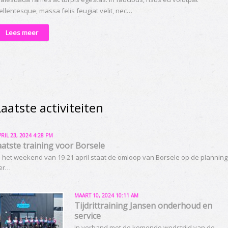
ellentesque, massa felis feugiat velit, nec…
Lees meer
Laatste activiteiten
PRIL 23, 2024 4:28 PM
aatste training voor Borsele
n het weekend van 19-21 april staat de omloop van Borsele op de planning
er…
MAART 10, 2024 10:11 AM
Tijdrittraining Jansen onderhoud en
service
In verband met de komende wedstrijd van de